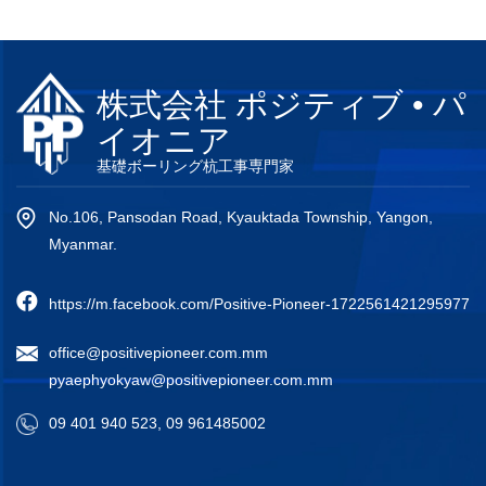
株式会社 ポジティブ • パ
イオニア
基礎ボーリング杭工事専門家
No.106, Pansodan Road, Kyauktada Township, Yangon,
Myanmar.
https://m.facebook.com/Positive-Pioneer-1722561421295977
office@positivepioneer.com.mm
pyaephyokyaw@positivepioneer.com.mm
09 401 940 523, 09 961485002