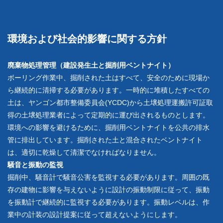
環境および社会的影響に関する方針
廃棄物処理管理（建設発生土と掘削用ベントナイト）
ボーリング作業中、掘削された土はすべて、安全のために現場か
ら継続的に清掃する必要があります。一時的に堆積したすべての
土は、ヤンゴン都市整備委員会(YCDC)から土壌処理運搬許可証取
得の土壌処理業者によって定期的に運び出されるものとします。
環境への影響を避けるために、掘削用ベントナイトを公共の排水
管に排出しています。掘削された土と混合されたベントナイト
は、適切に乾燥して清潔でなければなりません。
騒音と振動の監視
掘削中、騒音計で騒音公害を監視する必要があります。周囲の既
存の建物に影響を与えないように設計の振動制限に従って、振動
を振動計で継続的に監視する必要があります。振動レベルは、作
業中の計装の設計提案に従って超えないようにします。