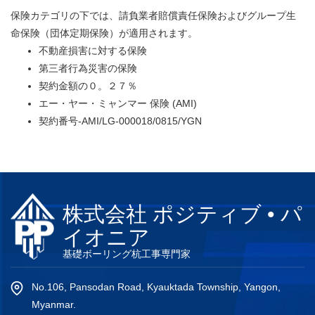
保険カテゴリの下では、請負業者賠償責任保険およびグループ生
命保険（団体定期保険）が適用されます。
不動産損害に対する保険
第三者行為災害の保険
契約金額の０。２７％
エー・ヤー・ミャンマー 保険 (AMI)
契約番号-AMI/LG-000018/0815/YGN
株式会社 ポジティブ • パ
イオニア
基礎ボーリング杭工事専門家
No.106, Pansodan Road, Kyauktada Township, Yangon,
Myanmar.