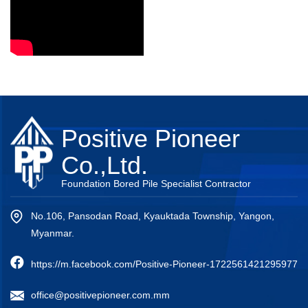
Positive Pioneer
Co.,Ltd.
Foundation Bored Pile Specialist Contractor
No.106, Pansodan Road, Kyauktada Township, Yangon,
Myanmar.
https://m.facebook.com/Positive-Pioneer-1722561421295977
office@positivepioneer.com.mm