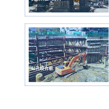
钻孔咬合桩