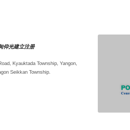
月在缅甸仰光建立注册
 Road, Kyauktada Township, Yangon,
agon Seikkan Township.