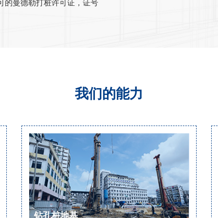
)认可的曼德勒打桩许可证，证号
我们的能力
钻孔桩地基