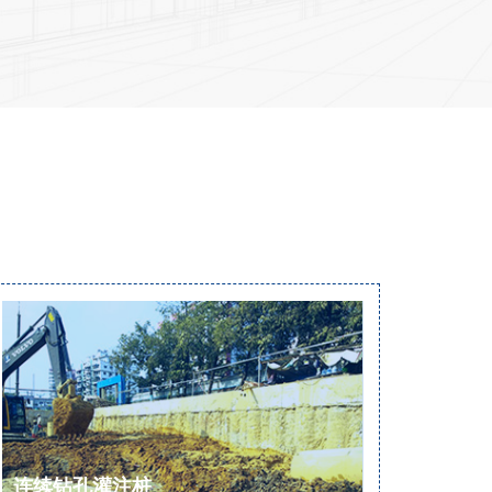
连续钻孔灌注桩