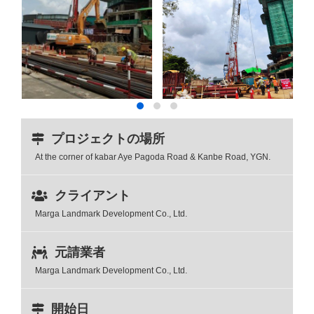
プロジェクトの場所
At the corner of kabar Aye Pagoda Road & Kanbe Road, YGN.
クライアント
Marga Landmark Development Co., Ltd.
元請業者
Marga Landmark Development Co., Ltd.
開始日